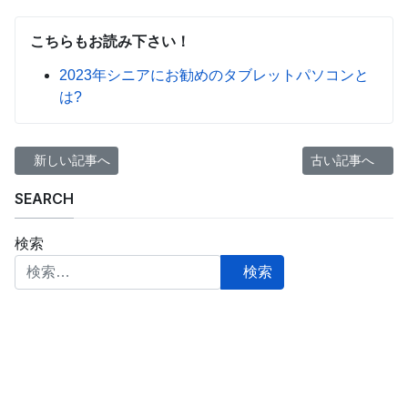
こちらもお読み下さい！
2023年シニアにお勧めのタブレットパソコンと
は?
前の記事へ: 何をすれば再就職先が見つかるのか？
次の記事へ: シ
新しい記事へ
古い記事へ
SEARCH
検索
検索