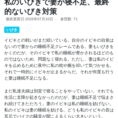
私のいびきで妻が寝不足、最終
的ないびき対策
最終更新日:2026年07月10日
参照数: 71
いびき
イビキとの戦いがまだ続いている。自分のイビキの自覚は
ないので妻からの睡眠不足クレームである。妻もいびきを
かくのだが、そのイビキで私の睡眠が脅かされるほどのも
のではないため、問題なく寝れる。ただし、妻は私のイビ
キを止めるために夜中に私の枕や腕を叩いて気づかせる。
それで一時的にイビキが止まるからだ。それが何度も行う
と妻は睡眠不足になる。
まだ私達夫婦は別室で寝ることをやっていない。それでも
生活に支障が起きなかったのだが、妻は睡眠不足で悩まさ
れ続けてきただろう。妻のイビキは私の睡眠を妨げない。
私のイビキは妻の睡眠を妨げる。どうも私のイビキの音は
耳元でバイクの騒音が聞こえるくらい大きいという。