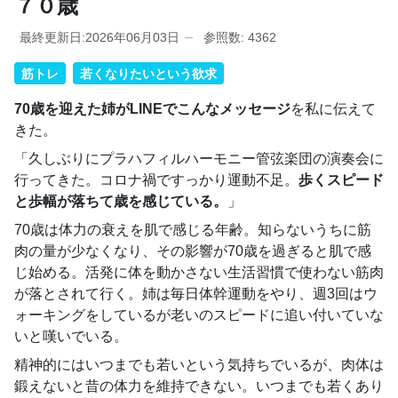
７０歳
最終更新日:2026年06月03日
参照数: 4362
筋トレ
若くなりたいという欲求
70歳を迎えた姉がLINEでこんなメッセージ
を私に伝えて
きた。
「久しぶりにプラハフィルハーモニー管弦楽団の演奏会に
行ってきた。コロナ禍ですっかり運動不足。
歩くスピード
と歩幅が落ちて歳を感じている。
」
70歳は体力の衰えを肌で感じる年齢。知らないうちに筋
肉の量が少なくなり、その影響が70歳を過ぎると肌で感
じ始める。活発に体を動かさない生活習慣で使わない筋肉
が落とされて行く。姉は毎日体幹運動をやり、週3回はウ
ォーキングをしているが老いのスピードに追い付いていな
いと嘆いでいる。
精神的にはいつまでも若いという気持ちでいるが、肉体は
鍛えないと昔の体力を維持できない。いつまでも若くあり