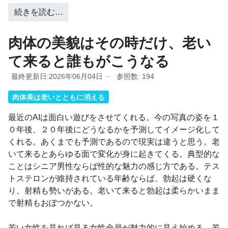
続きを読む…
肉体の美貌はその時だけ、老い
て来ると誰もがこうなる
最終更新日:2026年06月04日
参照数: 194
肉体美は老いとともに消える
最近のAIは面白い遊びをさせてくれる。今の写真の姿を１
０年後、２０年後にどうなるかを予測してイメージ化して
くれる。あくまでも予測であるので現実は違うと思う。老
いて来るとあらゆる面で変化が身に起きてくる。典型的な
ことはシニア男性ならば性的な魅力の感じ方である。テス
トステロンが維持されている年齢ならば、勃起は硬くな
り、射精も勢いがある。老いて来ると勃起は柔らかいまま
で射精もおぼつかない。
若い女性を見れば見る女性全員が魅力的に見え始める。若