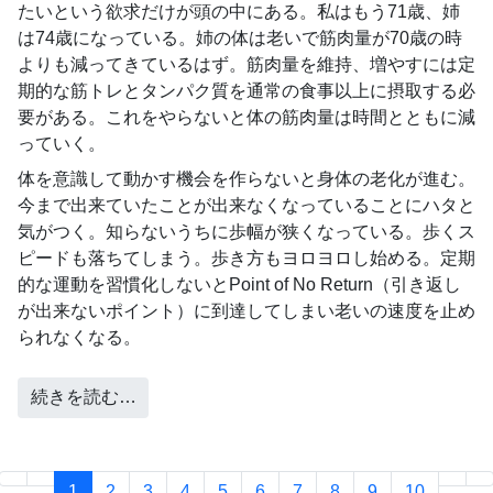
たいという欲求だけが頭の中にある。私はもう71歳、姉
は74歳になっている。姉の体は老いで筋肉量が70歳の時
よりも減ってきているはず。筋肉量を維持、増やすには定
期的な筋トレとタンパク質を通常の食事以上に摂取する必
要がある。これをやらないと体の筋肉量は時間とともに減
っていく。
体を意識して動かす機会を作らないと身体の老化が進む。
今まで出来ていたことが出来なくなっていることにハタと
気がつく。知らないうちに歩幅が狭くなっている。歩くス
ピードも落ちてしまう。歩き方もヨロヨロし始める。定期
的な運動を習慣化しないとPoint of No Return（引き返し
が出来ないポイント）に到達してしまい老いの速度を止め
られなくなる。
続きを読む…
1
2
3
4
5
6
7
8
9
10