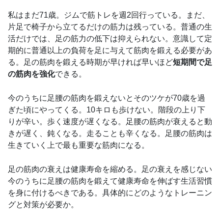
私はまだ71歳。ジムで筋トレを週2回行っている。まだ、
片足で椅子から立てるだけの筋力は残っている。普通の生
活だけでは、足の筋力の低下は抑えられない。意識して定
期的に普通以上の負荷を足に与えて筋肉を鍛える必要があ
る。足の筋肉を鍛える時期が早ければ早いほど
短期間で足
の筋肉を強化
できる。
今のうちに足腰の筋肉を鍛えないとそのツケが70歳を過
ぎた頃にやってくる。10キロも歩けない。階段の上り下
りが辛い。歩く速度が遅くなる。足腰の筋肉が衰えると動
きが遅く、鈍くなる。走ることも辛くなる。足腰の筋肉は
生きていく上で最も重要な筋肉になる。
足の筋肉の衰えは健康寿命を縮める。足の衰えを感じない
今のうちに足腰の筋肉を鍛えて健康寿命を伸ばす生活習慣
を身に付けるべきである。具体的にどのようなトレーニン
グと対策が必要か。