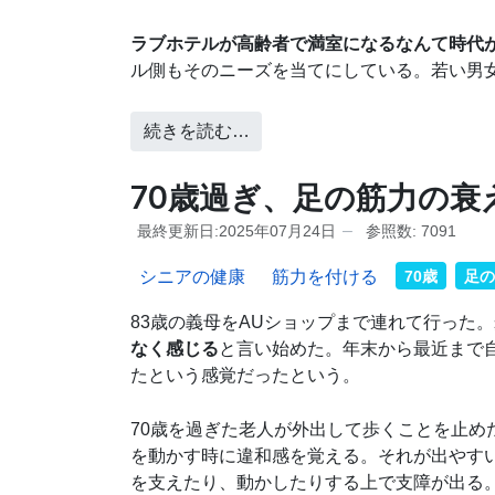
ラブホテルが高齢者で満室になるなんて時代
ル側もそのニーズを当てにしている。若い男
続きを読む…
70歳過ぎ、足の筋力の衰
最終更新日:2025年07月24日
参照数: 7091
シニアの健康
筋力を付ける
70歳
足の
83歳の義母をAUショップまで連れて行った
なく感じる
と言い始めた。年末から最近まで
たという感覚だったという。
70歳を過ぎた老人が外出して歩くことを止
を動かす時に違和感を覚える。それが出やす
を支えたり、動かしたりする上で支障が出る