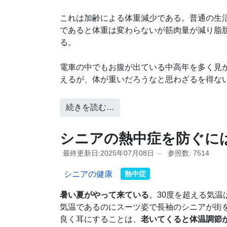
これは加齢による体重減少である。普通の生
であると体重は変わらないが筋肉量が減り脂
る。
電車の中でもお腹が出ている中高年を多く見
えるが、体が重いだろうなと思わざるを得な
続きを読む…
シニアの熱中症を防ぐに
最終更新日:2025年07月08日
参照数: 7514
シニアの健康
熱中症
暑い夏がやって来ている
。30度を超える気温
気温であるのにスーツ姿で長袖のシニアが街
良く耳にすることは、
老いてくると体温調節