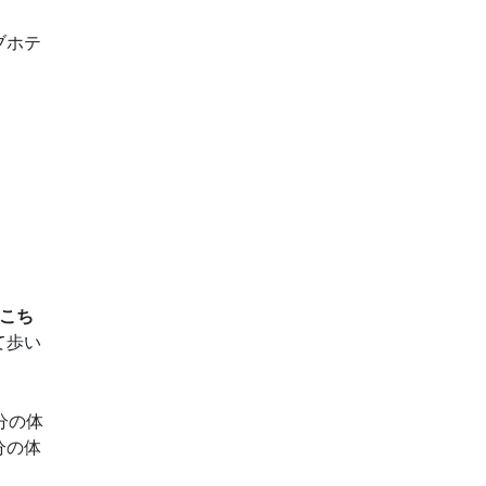
ブホテ
こち
て歩い
分の体
分の体