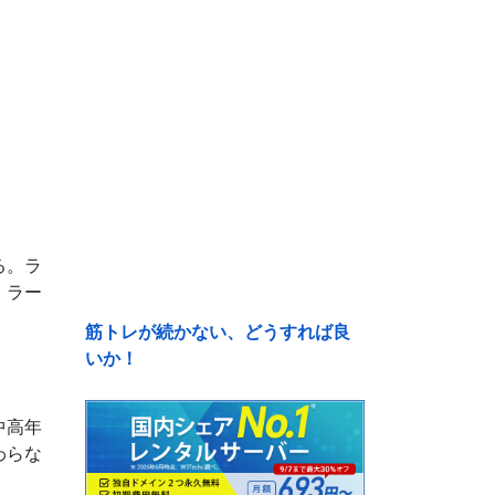
る。ラ
、ラー
筋トレが続かない、どうすれば良
いか！
中高年
わらな