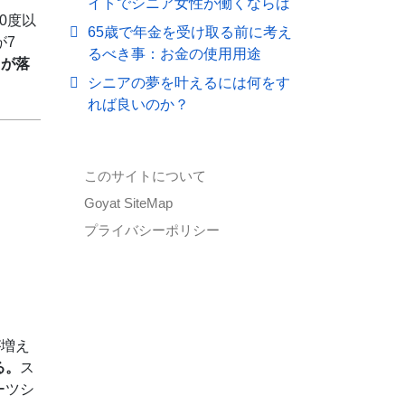
イトでシニア女性が働くならば
0度以
65歳で年金を受け取る前に考え
が7
るべき事：お金の使用用途
力が落
シニアの夢を叶えるには何をす
れば良いのか？
このサイトについて
Goyat SiteMap
プライバシーポリシー
が増え
る。
ス
ーツシ