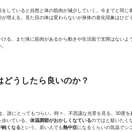
活をしていると自然と体の筋肉が減少していく。今までと同じ
肪が増える。見た目の体は変わらないが身体の老化現象はひど
かける。まだ体に筋肉があるから動きや生活面で支障はないよ
い。
はどうしたら良いのか？
は、誰にとってもつらい。時々、不思議な光景を見る。30度を
を歩いている。
体温調節がおかしくなている
のではと疑いたく
が鈍くなる
という。若い人でも
熱中症
になるくらいの気温でシ