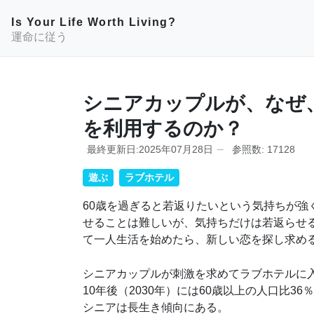
Is Your Life Worth Living?
運命に従う
シニアカップルが、なぜ
を利用するのか？
最終更新日:2025年07月28日
参照数: 17128
遊ぶ
ラブホテル
60歳を過ぎると若返りたいという気持ちが
せることは難しいが、気持ちだけは若返らせ
て一人生活を始めたら、新しい恋を探し求め
シニアカップルが刺激を求めてラブホテルに
10年後（2030年）には60歳以上の人口比3
シニアは長生き傾向にある。