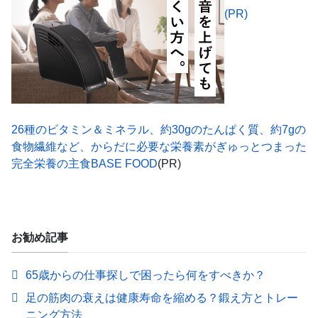
(PR)
26種のビタミン＆ミネラル、約30gのたんぱく質、約7gの
食物繊維など、からだに必要な栄養素がぎゅっとつまった
完全栄養の主食BASE FOOD
(PR)
お勧め記事
65歳からの仕事探しで困ったら何をすべきか？
足の筋肉の衰えは健康寿命を縮める？鍛え方とトレー
ニング方法