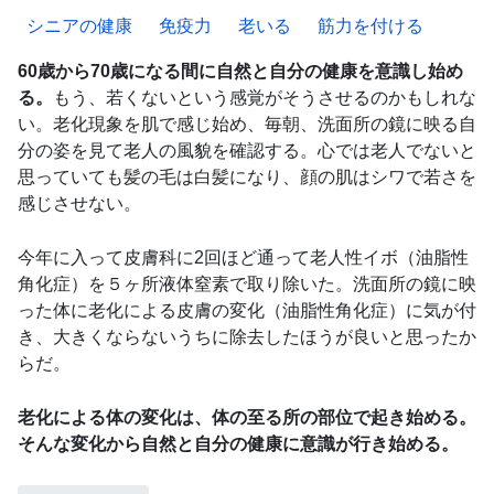
シニアの健康
免疫力
老いる
筋力を付ける
60歳から70歳になる間に自然と自分の健康を意識し始め
る。
もう、若くないという感覚がそうさせるのかもしれな
い。老化現象を肌で感じ始め、毎朝、洗面所の鏡に映る自
分の姿を見て老人の風貌を確認する。心では老人でないと
思っていても髪の毛は白髪になり、顔の肌はシワで若さを
感じさせない。
今年に入って皮膚科に2回ほど通って老人性イボ（油脂性
角化症）を５ヶ所液体窒素で取り除いた。洗面所の鏡に映
った体に老化による皮膚の変化（油脂性角化症）に気が付
き、大きくならないうちに除去したほうが良いと思ったか
らだ。
老化による体の変化は、体の至る所の部位で起き始める。
そんな変化から自然と自分の健康に意識が行き始める。