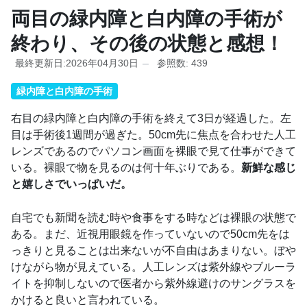
両目の緑内障と白内障の手術が
終わり、その後の状態と感想！
最終更新日:2026年04月30日
参照数: 439
緑内障と白内障の手術
右目の緑内障と白内障の手術を終えて3日が経過した。左
目は手術後1週間が過ぎた。50cm先に焦点を合わせた人工
レンズであるのでパソコン画面を裸眼で見て仕事ができて
いる。裸眼で物を見るのは何十年ぶりである。
新鮮な感じ
と嬉しさでいっぱいだ。
自宅でも新聞を読む時や食事をする時などは裸眼の状態で
ある。まだ、近視用眼鏡を作っていないので50cm先をは
っきりと見ることは出来ないが不自由はあまりない。ぼや
けながら物が見えている。人工レンズは紫外線やブルーラ
イトを抑制しないので医者から紫外線避けのサングラスを
かけると良いと言われている。