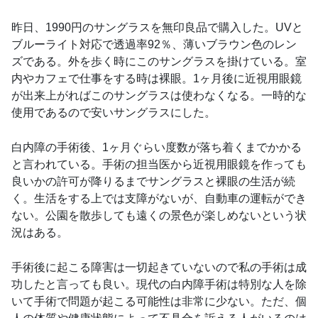
昨日、1990円のサングラスを無印良品で購入した。UVと
ブルーライト対応で透過率92％、薄いブラウン色のレン
ズである。外を歩く時にこのサングラスを掛けている。室
内やカフェで仕事をする時は裸眼。1ヶ月後に近視用眼鏡
が出来上がればこのサングラスは使わなくなる。一時的な
使用であるので安いサングラスにした。
白内障の手術後、1ヶ月ぐらい度数が落ち着くまでかかる
と言われている。手術の担当医から近視用眼鏡を作っても
良いかの許可が降りるまでサングラスと裸眼の生活が続
く。生活をする上では支障がないが、自動車の運転ができ
ない。公園を散歩しても遠くの景色が楽しめないという状
況はある。
手術後に起こる障害は一切起きていないので私の手術は成
功したと言っても良い。現代の白内障手術は特別な人を除
いて手術で問題が起こる可能性は非常に少ない。ただ、個