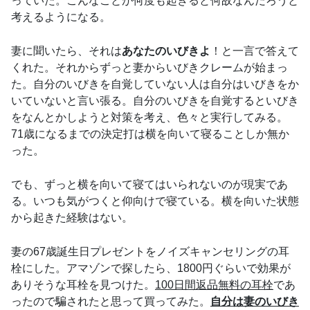
っていた。こんなことが何度も起きると何故なんだろうと
考えるようになる。
妻に聞いたら、それは
あなたのいびきよ
！と一言で答えて
くれた。それからずっと妻からいびきクレームが始まっ
た。自分のいびきを自覚していない人は自分はいびきをか
いていないと言い張る。自分のいびきを自覚するといびき
をなんとかしようと対策を考え、色々と実行してみる。
71歳になるまでの決定打は横を向いて寝ることしか無か
った。
でも、ずっと横を向いて寝てはいられないのが現実であ
る。いつも気がつくと仰向けで寝ている。横を向いた状態
から起きた経験はない。
妻の67歳誕生日プレゼントをノイズキャンセリングの耳
栓にした。アマゾンで探したら、1800円ぐらいで効果が
ありそうな耳栓を見つけた。
100日間返品無料の耳栓
であ
ったので騙されたと思って買ってみた。
自分は妻のいびき