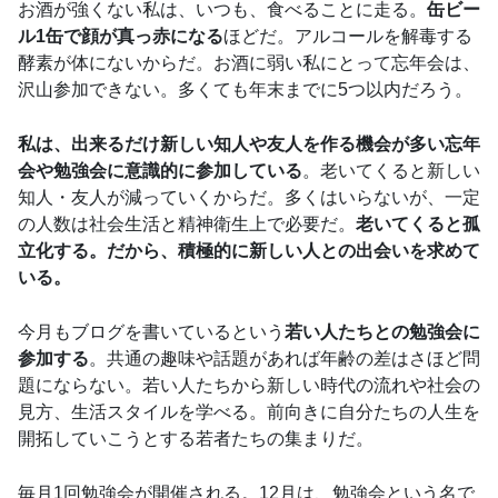
お酒が強くない私は、いつも、食べることに走る。
缶ビー
ル1缶で顔が真っ赤になる
ほどだ。アルコールを解毒する
酵素が体にないからだ。お酒に弱い私にとって忘年会は、
沢山参加できない。多くても年末までに5つ以内だろう。
私は、出来るだけ新しい知人や友人を作る機会が多い忘年
会や勉強会に意識的に参加している
。老いてくると新しい
知人・友人が減っていくからだ。多くはいらないが、一定
の人数は社会生活と精神衛生上で必要だ。
老いてくると孤
立化する。だから、積極的に新しい人との出会いを求めて
いる。
今月もブログを書いているという
若い人たちとの勉強会に
参加する
。共通の趣味や話題があれば年齢の差はさほど問
題にならない。若い人たちから新しい時代の流れや社会の
見方、生活スタイルを学べる。前向きに自分たちの人生を
開拓していこうとする若者たちの集まりだ。
毎月1回勉強会が開催される。12月は、勉強会という名で