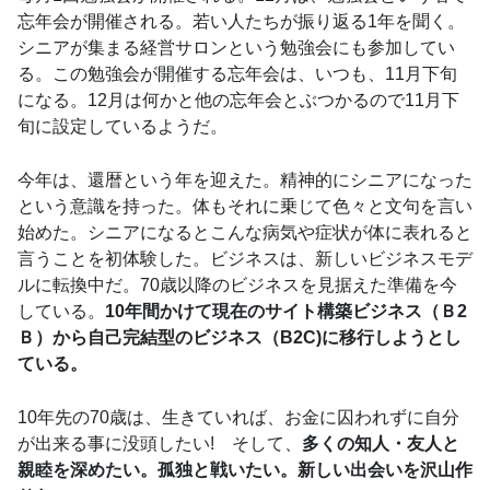
忘年会が開催される。若い人たちが振り返る1年を聞く。
シニアが集まる経営サロンという勉強会にも参加してい
る。この勉強会が開催する忘年会は、いつも、11月下旬
になる。12月は何かと他の忘年会とぶつかるので11月下
旬に設定しているようだ。
今年は、還暦という年を迎えた。精神的にシニアになった
という意識を持った。体もそれに乗じて色々と文句を言い
始めた。シニアになるとこんな病気や症状が体に表れると
言うことを初体験した。ビジネスは、新しいビジネスモデ
ルに転換中だ。70歳以降のビジネスを見据えた準備を今
している。
10年間かけて現在のサイト構築ビジネス（Ｂ2
Ｂ）から自己完結型のビジネス（B2C)に移行しようとし
ている。
10年先の70歳は、生きていれば、お金に囚われずに自分
が出来る事に没頭したい! そして、
多くの知人・友人と
親睦を深めたい。孤独と戦いたい。新しい出会いを沢山作