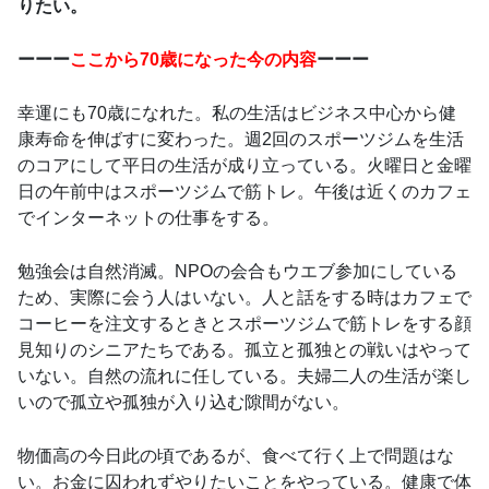
りたい。
ーーー
ここから70歳になった今の内容
ーーー
幸運にも70歳になれた。私の生活はビジネス中心から健
康寿命を伸ばすに変わった。週2回のスポーツジムを生活
のコアにして平日の生活が成り立っている。火曜日と金曜
日の午前中はスポーツジムで筋トレ。午後は近くのカフェ
でインターネットの仕事をする。
勉強会は自然消滅。NPOの会合もウエブ参加にしている
ため、実際に会う人はいない。人と話をする時はカフェで
コーヒーを注文するときとスポーツジムで筋トレをする顔
見知りのシニアたちである。孤立と孤独との戦いはやって
いない。自然の流れに任している。夫婦二人の生活が楽し
いので孤立や孤独が入り込む隙間がない。
物価高の今日此の頃であるが、食べて行く上で問題はな
い。お金に囚われずやりたいことをやっている。健康で体