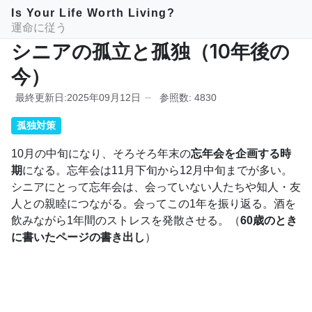
Is Your Life Worth Living?
運命に従う
シニアの孤立と孤独（10年後の
今）
最終更新日:2025年09月12日
参照数: 4830
孤独対策
10月の中旬になり、そろそろ年末の
忘年会を企画する時
期
になる。忘年会は11月下旬から12月中旬までが多い。
シニアにとって忘年会は、会っていない人たちや知人・友
人との親睦につながる。会ってこの1年を振り返る。酒を
飲みながら1年間のストレスを発散させる。（
60歳のとき
に書いたページの書き出し
）