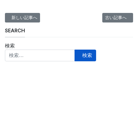
前の記事へ: 嬬恋プリンスホテルで過ごす2泊3日シニア夫婦の旅
次の記事へ: 6
新しい記事へ
古い記事へ
SEARCH
検索
検索