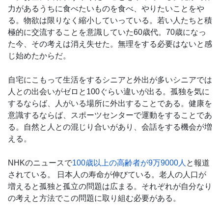
力があるうちに食べたいものを食べ、やりたいことをや
る。物欲は限りなく縮小していっている。若い人たちと積
極的に交流することを意識していた60歳代。70歳になっ
た今、その考えは消え失せた。無理をする必要はないと感
じ始めたからだ。
自宅にこもって生活をするシニアと外出が多いシニアでは
人との出会いがゼロと100ぐらい違いが出る。孤独を気に
するならば、人がいる場所に外出することである。健康を
意識するならば、スポーツセンターで運動をすることであ
る。自然と人との混じり合いがあり、会話をする機会が増
える。
NHKのニュースで
100歳以上の高齢者が9万9000人
と報道
されている。 日本人の寿命が伸びている。老人の人口が
増えると孤独と孤立の問題は広まる。それぞれが自分なり
の考えと方法でこの問題に取り組む必要がある。