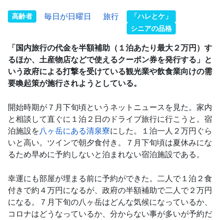
高齢者
毎日が日曜日
旅行
「ハレとケ」
シニアの品格
「国内旅行の代金を半額補助（１泊あたり最大２万円）す
るほか、土産物店などで使えるクーポン券を発行する」と
いう政府による打撃を受けている観光業や飲食業向けの需
要喚起策が施行されようとしている。
開始時期が７月下旬頃というネットニュースを見た。家内
と相談して直ぐに１泊２日のドライブ旅行に行こうと。宿
泊施設を
八ヶ岳にある清泉寮
にした。１泊一人２万円ぐら
いと高い。ツインで朝夕食付き。７月下旬頃は夏休みにな
るため早めに予約しないと泊まれない宿泊施設である。
幸運にも部屋が埋まる前に予約ができた。二人で１泊２食
付きで約４万円になるが、政府の半額補助で二人で２万円
になる。７月下旬の八ヶ岳はどんな気候になっているか、
コロナはどうなっているか、分からない事が多いが予約だ