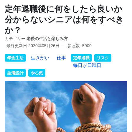
定年退職後に何をしたら良いか
分からないシニアは何をすべき
か？
カテゴリー:
老後の生活と楽しみ方
最終更新日:2020年05月26日
参照数: 5900
年金生活
生きがい
仕事
定年退職
リスク
毎日が日曜日
生活設計
やる気