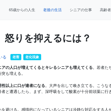
65歳からの人生
老後の生活
シニアの仕事
高齢者
、怒りを抑えるには？
いる
老害
老化現象
ニアの人口が増えてくるとキレるシニアも増えてくる
。若者た
衝突も増える。
男性以上に口が達者になる
。大声を出して喚き立てる。こうな
齢者と遭遇したら、まず、深呼吸をして酸素が十分前頭葉に行
いを避ける。感情的になっているシニアは冷静な対応をする人