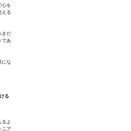
で心を
覚える
べきだ
きであ
供にな
ける
入るよ
シニア