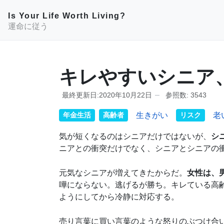
Is Your Life Worth Living?
運命に従う
キレやすいシニア
最終更新日:2020年10月22日
参照数: 3543
年金生活
高齢者
生きがい
リスク
老
気が短くなるのはシニアだけではないが、
シ
ニアとの衝突だけでなく、シニアとシニアの
元気なシニアが増えてきたからだ。
女性は、
嘩にならない。逃げるが勝ち。キレている高
ようにしてから冷静に対応する。
売り言葉に買い言葉のような怒りのぶつけ合