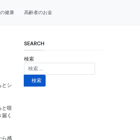
の健康
高齢者のお金
SEARCH
検索
検索
ちとシ
ると喧
き届く
から感