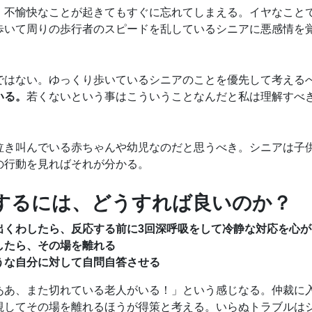
、不愉快なことが起きてもすぐに忘れてしまえる。イヤなこと
歩いて周りの歩行者のスピードを乱しているシニアに悪感情を
ではない。ゆっくり歩いているシニアのことを優先して考える
いる。
若くないという事はこういうことなんだと私は理解すべ
泣き叫んでいる赤ちゃんや幼児なのだと思うべき。シニアは子
の行動を見ればそれが分かる。
するには、どうすれば良いのか？
出くわしたら、反応する前に3回深呼吸をして冷静な対応を心が
したら、その場を離れる
うな自分に対して自問自答させる
ああ、また切れている老人がいる！」という感じなる。仲裁に
視してその場を離れるほうが得策と考える。いらぬトラブルは