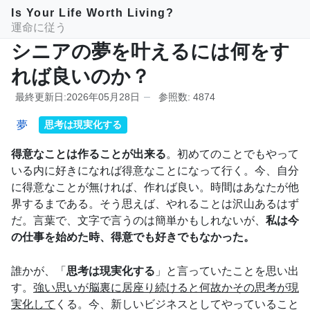
Is Your Life Worth Living?
運命に従う
シニアの夢を叶えるには何をす
れば良いのか？
最終更新日:2026年05月28日
参照数: 4874
夢
思考は現実化する
得意なことは作ることが出来る
。初めてのことでもやって
いる内に好きになれば得意なことになって行く。今、自分
に得意なことが無ければ、作れば良い。時間はあなたが他
界するまである。そう思えば、やれることは沢山あるはず
だ。言葉で、文字で言うのは簡単かもしれないが、
私は今
の仕事を始めた時、得意でも好きでもなかった。
誰かが、「
思考は現実化する
」と言っていたことを思い出
す。
強い思いが脳裏に居座り続けると何故かその思考が現
実化して
くる。今、新しいビジネスとしてやっていること