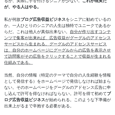
るが、実際に手を付けるシニアが少ない。
これが現実だ
が、やる人はやる。
私が何故
ブログ広告収益ビジネス
をシニアに勧めているの
か。一人ひとりのシニアの人生は独特でユニークであるか
らだ。これは他人が真似出来ない。
自分が作り出すコンテ
ンツで集客が出来れば、広告収益がグーグルのアドセンス
サービスから生まれる。グーグルのアドセンスサービス
は、自分のホームページにグーグルからの広告を表示させ
て訪問客がその広告をクリックすることで収益が生まれる
仕組みである。
当然、自分の情報（特定のテーマで自分の人生経験を情報
として発信する）をホームページで発信しなければ始まら
ない。そのホームページをグーグルのアドセンス広告に申
し込んで許可を得なければならない。許可を得て初めて
ブ
ログ広告収益ビジネス
が始められる。このような下準備が
出来上がるまで辛抱する必要がある。