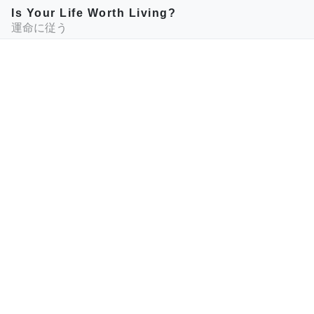
Is Your Life Worth Living?
運命に従う