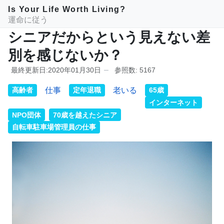
Is Your Life Worth Living?
運命に従う
シニアだからという見えない差
別を感じないか？
最終更新日:2020年01月30日
参照数: 5167
高齢者
仕事
定年退職
老いる
65歳
インターネット
NPO団体
70歳を越えたシニア
自転車駐車場管理員の仕事