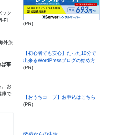
バック
-Fi
(PR)
、海外旅
【初心者でも安心】たった10分で
出来るWordPressブログの始め方
れば事
(PR)
る。お
健康で
【おうちコープ】お申込はこちら
(PR)
65歳からの生活