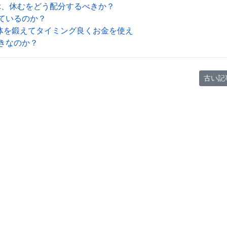
ぶ、休むをどう配分するべきか？
しているのか？
体を鍛えてタイミング良くお金を使え
べきなのか？
はどうするか？
次の記
古い記