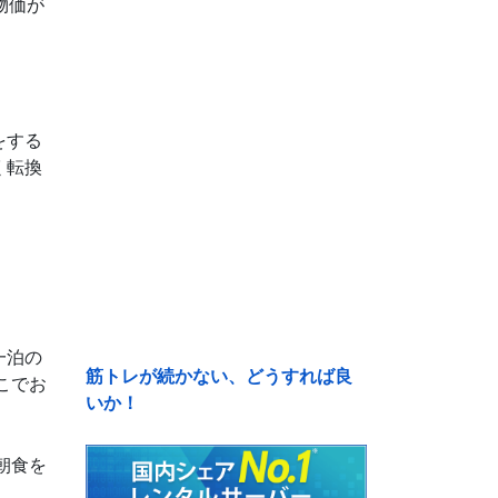
物価が
をする
く転換
一泊の
筋トレが続かない、どうすれば良
こでお
いか！
朝食を