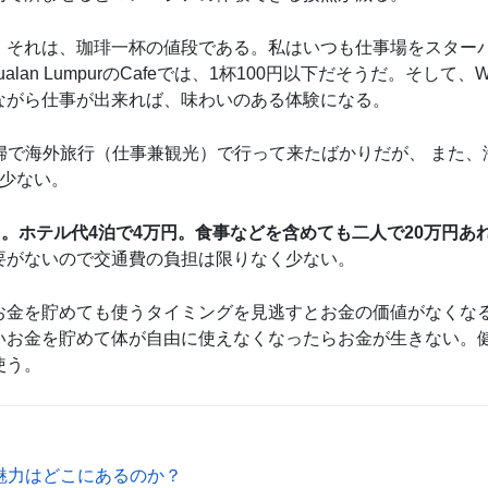
。それは、珈琲一杯の値段である。私はいつも仕事場をスター
n LumpurのCafeでは、1杯100円以下だそうだ。そして、Wi
ながら仕事が出来れば、味わいのある体験になる。
Diegoに夫婦で海外旅行（仕事兼観光）で行って来たばかりだが、 また
は少ない。
円。ホテル代4泊で4万円。食事などを含めても二人で20万円あ
要がないので交通費の負担は限りなく少ない。
お金を貯めても使うタイミングを見逃すとお金の価値がなくな
いお金を貯めて体が自由に使えなくなったらお金が生きない。
使う。
魅力はどこにあるのか？