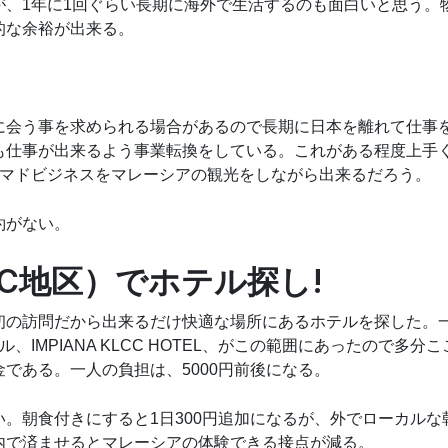
が、1年に1回ぐらい長期に海外で生活するのも面白いと思う。
的な余裕が出来る。
に会う事を求められる場合があるので長期に日本を離れて仕事
も仕事が出来るよう事業転換をしている。これがある程度上手
ノマドビジネスをマレーシアの観光をしながら出来るだろう。
約がない。
C地区）でホテル探し!
初の訪問だから出来るだけ快適な場所にあるホテルを探した。
ル、
IMPIANA KLCC HOTEL
、がこの範囲にあったので多分こ
である。一人の負担は、5000円前後になる。
。朝食付きにすると1日300円追加になるが、外でローカルな
内で済ませるとマレーシアの体験できる接点が減る。