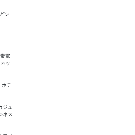
どシ
携帯電
ーネッ
。ホテ
カジュ
ジネス