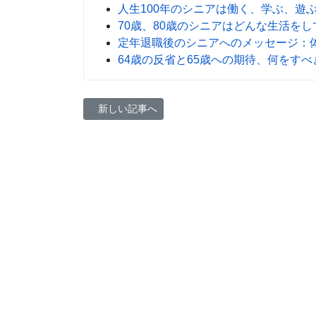
人生100年のシニアは働く、学ぶ、遊
70歳、80歳のシニアはどんな生活を
定年退職後のシニアへのメッセージ：
64歳の反省と65歳への期待、何をす
前の記事へ: シニアの経験や知識をお金に換えるに
新しい記事へ