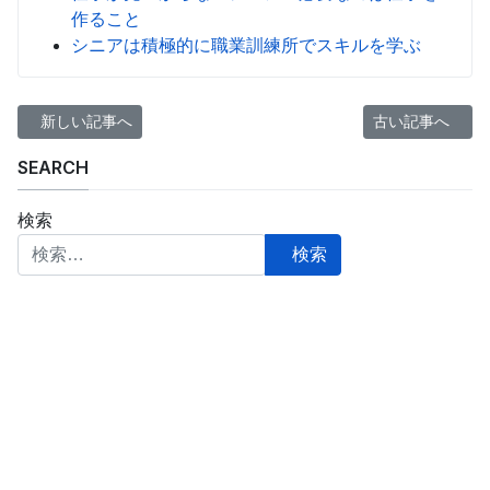
作ること
シニアは積極的に職業訓練所でスキルを学ぶ
前の記事へ: 運動習慣、社会との繋がり、やりたいことで新しい生
次の記事へ: 仕
新しい記事へ
古い記事へ
SEARCH
検索
検索