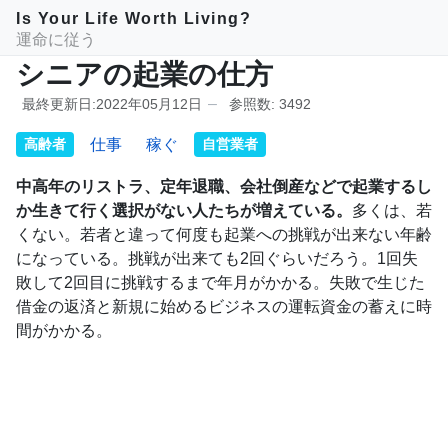
Is Your Life Worth Living?
運命に従う
シニアの起業の仕方
最終更新日:2022年05月12日
参照数: 3492
高齢者
仕事
稼ぐ
自営業者
中高年のリストラ、定年退職、会社倒産などで起業するし
か生きて行く選択がない人たちが増えている。
多くは、若
くない。若者と違って何度も起業への挑戦が出来ない年齢
になっている。挑戦が出来ても2回ぐらいだろう。1回失
敗して2回目に挑戦するまで年月がかかる。失敗で生じた
借金の返済と新規に始めるビジネスの運転資金の蓄えに時
間がかかる。