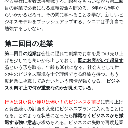
べる会社に若者は再就職する。給与をもらいながら第二回
目の起業で必要になる運転資金を貯める。3年から5年ぐ
らいかかるだろう。その間に学べることを学び、新しいビ
ジネスモデルをブラッシュアップする。シニアは手弁当で
勉強するしかない。
第二回目の起業
第二回目の起業は
会社に隠れて副業でお客を見つけ売り上
げを少しでも良いから出しておく。
既にお客がいて起業す
る
という形を取る。年齢も30代になる。社会人として世
の中のビジネス環境を十分理解できる経験を持つ。もう一
度起業に挑戦してみたいという感情が強くなる。
ビジネ
スを興す上で何が重要なのかが見えている。
行きは良い良い帰りは怖い！のビジネスを前提
に売り上げ
と資金繰りの計画を入念にビジネスプランに入れることに
なる。どのような状態になったら
躊躇なくビジネスから撤
退する強い意志
が求められる。ビジネスの失敗で再度起業