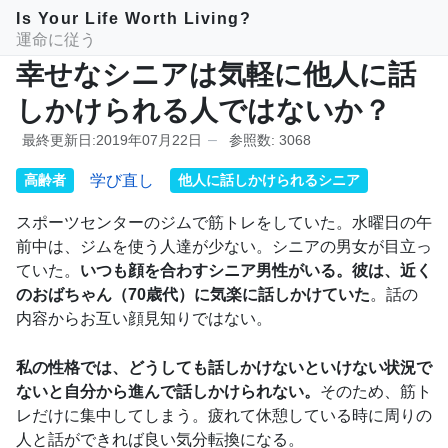
Is Your Life Worth Living?
運命に従う
幸せなシニアは気軽に他人に話
しかけられる人ではないか？
最終更新日:2019年07月22日
参照数: 3068
高齢者
学び直し
他人に話しかけられるシニア
スポーツセンターのジムで筋トレをしていた。水曜日の午
前中は、ジムを使う人達が少ない。シニアの男女が目立っ
ていた。
いつも顔を合わすシニア男性がいる。彼は、近く
のおばちゃん（70歳代）に気楽に話しかけていた
。話の
内容からお互い顔見知りではない。
私の性格では、どうしても話しかけないといけない状況で
ないと自分から進んで話しかけられない。
そのため、筋ト
レだけに集中してしまう。疲れて休憩している時に周りの
人と話ができれば良い気分転換になる。