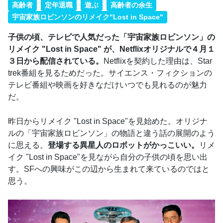
高齢者
定年退職
遊ぶ
高齢者の余生
宇宙家族ロビンソンのリメイク"Lost in Space"
子供の頃、テレビで人気だった「宇宙家族ロビンソン」の
リメイク "Lost in Space" が、Netflixオリジナルで４月１
３日から配信されている。
Netflixを契約した理由は、Star
trek番組を見るためだった。サイエンス・フィクションの
テレビ番組や映画を好きなだけいつでも見れるのが魅力
だ。
昨日からリメイク "Lost in Space"を見始めた。オリジナ
ルの「宇宙家族ロビンソン」の物語と違う話の展開のよう
に思える。
登場する異星人のロボットがかっこいい。
リメ
イク "Lost in Space"を見ながら自分の子供の頃を思い出
す。SFへの興味がこの辺から生まれて来ているのではと
思う。