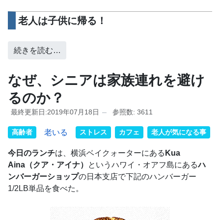
老人は子供に帰る！
続きを読む…
なぜ、シニアは家族連れを避け
るのか？
最終更新日:2019年07月18日
参照数: 3611
高齢者
老いる
ストレス
カフェ
老人が気になる事
今日のランチ
は、横浜ベイクォーターにある
Kua
Aina（クア・アイナ）
というハワイ・オアフ島にある
ハ
ンバーガーショップ
の日本支店で下記のハンバーガー
1/2LB単品を食べた。