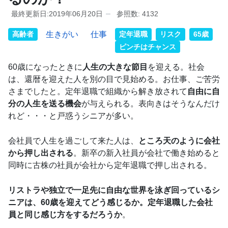
最終更新日:2019年06月20日
参照数: 4132
高齢者
生きがい
仕事
定年退職
リスク
65歳
ピンチはチャンス
60歳になったときに
人生の大きな節目
を迎える。社会
は、還暦を迎えた人を別の目で見始める。お仕事、ご苦労
さまでしたと。定年退職で組織から解き放されて
自由に自
分の人生を送る機会
が与えられる。表向きはそうなんだけ
れど・・・と戸惑うシニアが多い。
会社員で人生を過ごして来た人は、
ところ天のように会社
から押し出される
。新卒の新入社員が会社で働き始めると
同時に古株の社員が会社から定年退職で押し出される。
リストラや独立で一足先に自由な世界を泳ぎ回っているシ
ニアは、60歳を迎えてどう感じるか。定年退職した会社
員と同じ感じ方をするだろうか
。