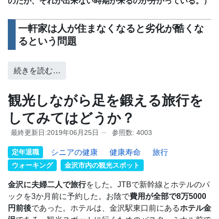
のだが、それが出来ない時期が来るのが分かっている。）
一軒家は人が住まなくなると劣化が酷くな
るという問題
続きを読む…
観光しながら足を鍛える旅行を
してみてはどうか？
最終更新日:2019年06月25日
参照数: 4003
定年退職
シニアの健康
健康寿命
旅行
ウォーキング
金沢市内の観光スポット
金沢に夫婦二人で旅行
をした。JTBで新幹線とホテルのパ
ックを3か月前に予約した。お陰で
費用が全部で8万5000
円前後
であった。ホテルは、金沢駅東口前にある
ホテル金