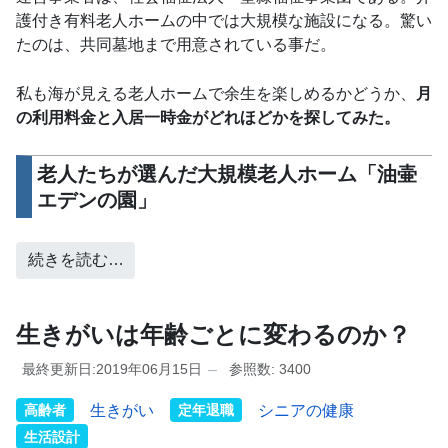
護付き有料老人ホームの中では大規模な施設になる。驚い
たのは、共同墓地まで用意されている事だ。
私も海が見える老人ホームで余生を楽しめるかどうか、
月
の利用料金と入居一時金がどれほどかを探してみた。
老人たちが選んだ大規模老人ホーム「
油壷
エデンの園
」
続きを読む…
生きがいは年齢ごとに変わるのか？
最終更新日:2019年06月15日
参照数: 3400
高齢者
生きがい
定年退職
シニアの健康
生活設計