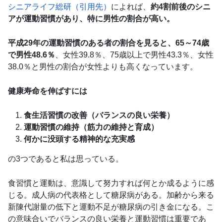
シニアライフ総研（引用先）
によれば、
約4割前後のシニ
アが運動習慣があり、特に男性の割合が高い。
平成29年の運動習慣のある者の割合を見ると、65～74歳
で男性48.6％
、女性39.8％、75歳以上で男性43.3％、女性
38.0％と男性の割合が女性よりも高くなっています。
健康寿命を伸ばすには
食生活習慣の改善（バランスの良い栄養）
運動習慣の維持（筋力の維持と育成）
何かに没頭する精神的な充実感
の3つであると私は思っている。
食習慣と運動は、意識して努力すれば何とか成るように感
じる。成人病の代表格として糖尿病がある。加齢から来る
新陳代謝量の低下と運動不足が糖尿病の引き金になる。こ
の意味合いでバランスの良い栄養と運動習慣は重要であ