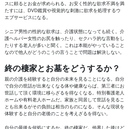
スに頼るとお金が求められる。お安く性的な欲求不満を満
たすには、DVD鑑賞や視覚的な刺激に欲求を処理するウ
エブサービスになる。
シニア男性の性的な欲求は、介護状態になっても続く。介
護ヘルパー女性のお尻を触ったり、セクハラ的な言動をし
たりする老人が多いと聞く。これは本能がやっていること
なので他人がどうのこうの言うことで問題は解決しない。
終の棲家とお墓をどうするか？
親の介護を経験すると自分の未来を見ることになる。自分
で自分の世話が出来なくなる体や健康ならば、第三者にお
世話して頂く環境に移らざるを得なくなる。特別養護老人
ホームや有料老人ホームだ。家族と同居して世話を見るこ
とも出来るがその負担は相当のものになる。そんな現状を
体験すると自分の老後のことを考えざるを得ない。
自分の最後を何処にするか。終の棲家だ。他界した後はど