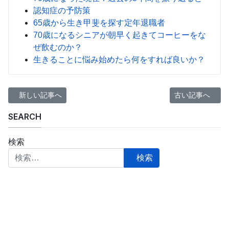
認知症の予防策
65歳から生き甲斐を探す定年退職者
70歳になるシニアが朝早く起きてコーヒーをな
ぜ飲むのか？
生きることに悩み始めたら何をすれば良いか？
前の記事へ: 自分自身と子供が今から準備する介護対策はあるのか
次の記事へ: お
新しい記事へ
古い記事へ
SEARCH
検索
検索