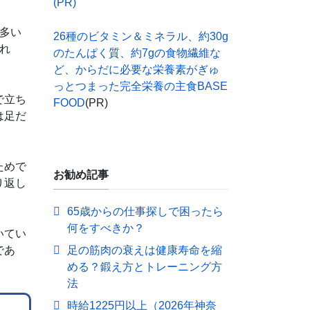
(PR)
多い
26種のビタミン＆ミネラル、約30g
れ
のたんぱく質、約7gの食物繊維な
ど、からだに必要な栄養素がぎゅ
っとつまった完全栄養の主食BASE
で立ち
FOOD
(PR)
は足だ
ためで
お勧め記事
り返し
65歳からの仕事探しで困ったら
何をすべきか？
いてい
であ
足の筋肉の衰えは健康寿命を縮
める？鍛え方とトレーニング方
法
時給1225円以上（2026年神奈