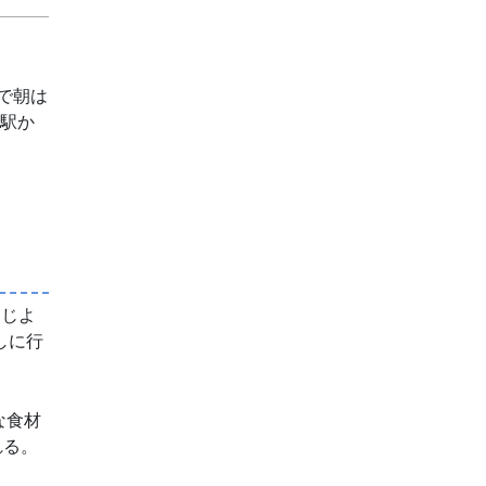
で朝は
浜駅か
同じよ
しに行
な食材
れる。