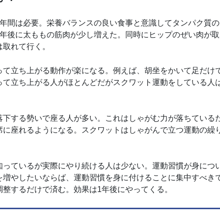
1年間は必要。栄養バランスの良い食事と意識してタンパク質の
1年後に太ももの筋肉が少し増えた。同時にヒップのぜい肉が取
は取れて行く。
って立ち上がる動作が楽になる。例えば、胡坐をかいて足だけ
って立ち上がる人がほとんどだがスクワット運動をしている人
落下する勢いで座る人が多い。これはしゃがむ力が落ちている
席に座れるようになる。スクワットはしゃがんで立つ運動の繰
知っているが実際にやり続ける人は少ない。運動習慣が身につ
を増やしたいならば、運動習慣を身に付けることに集中すべき
調整するだけで済む。効果は1年後にやってくる。