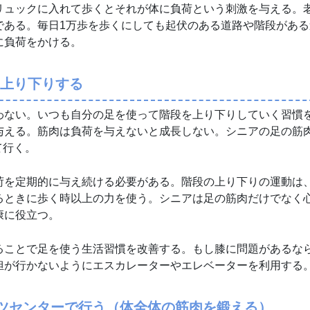
リュックに入れて歩くとそれが体に負荷という刺激を与える。
である。毎日1万歩を歩くにしても起伏のある道路や階段がある
に負荷をかける。
上り下りする
わない。いつも自分の足を使って階段を上り下りしていく習慣
与える。筋肉は負荷を与えないと成長しない。シニアの足の筋
て行く。
荷を定期的に与え続ける必要がある。階段の上り下りの運動は
るときに歩く時以上の力を使う。シニアは足の筋肉だけでなく
康に役立つ。
ることで足を使う生活習慣を改善する。もし膝に問題があるな
担が行かないようにエスカレーターやエレベーターを利用する
ツセンターで行う（体全体の筋肉を鍛える）