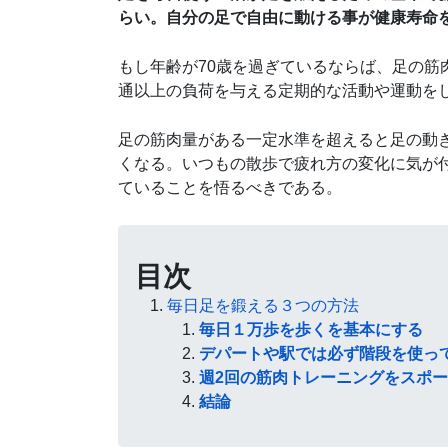
らい。自分の足で自由に動ける事が健康寿命
もし年齢が70歳を過ぎているならば、足の
通以上の負荷を与える定期的な活動や運動を
足の筋肉量がある一定水準を超えると足の動
くなる。いつもの散歩で疲れ方の変化に気が
ていることを悟るべきである。
目次
毎日足を鍛える３つの方法
毎日１万歩を歩くを基本にする
デパートや駅では必ず階段を使っ
週2回の筋肉トレーニングをスポ
結論