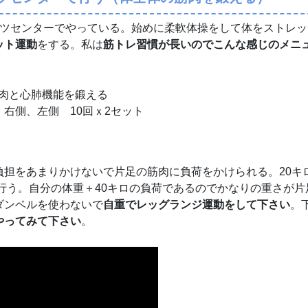
ーツセンターでやっている。始めに柔軟体操をして体をストレッ
ット運動
をする。私は
筋トレ習慣が長いのでこんな感じのメニ
の筋肉と心肺機能を鍛える
右側、左側 10回ｘ2セット
負担をあまりかけないで片足の筋肉に負荷をかけられる。20キ
ト行う。自分の体重＋40キロの負荷であるのでかなりの重さが片
ダンベルを使わないで
自重でレッグランジ運動をして下さい
。
やってみて下さい
。