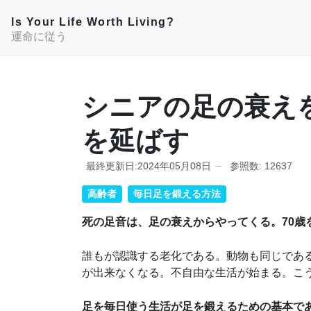
Is Your Life Worth Living?
運命に従う
シニアの足の衰え
を延ばす
最終更新日:2024年05月08日
参照数: 12637
高齢者
毎日足を鍛える方法
死の足音は、足の衰えからやってくる。70歳
誰もが認識する老化である。動物も同じであ
が出来なくなる。不自由な生活が始まる。こ
足を毎日使う生活が足を鍛えるための基本で