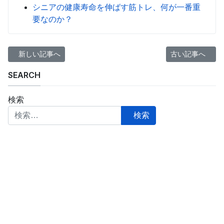
シニアの健康寿命を伸ばす筋トレ、何が一番重
要なのか？
前の記事へ: シニアとマスク：コロナ禍の中でどの様にマスクを使
次の記事へ: 筋
新しい記事へ
古い記事へ
SEARCH
検索
検索