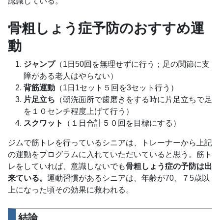
認識している。
骨粗しょう症予防の
おすすめ運
動
ジャンプ
（1日50回を無理せずに行う；足の関節に支
障がある老人はやらない）
背筋運動
（1日1セット５回を3セット行う）
片足立ち
（朝洗面所で歯磨きをする時に片足立ちで足
を１０センチ程度上げて行う）
スクワット
（１日合計５０回を目標にする）
ジムで筋トレを行っているシニアは、トレーナーから上記
の運動をプログラムに入れていただいていると思う。筋ト
レをしていれば、意識しないでも
骨粗しょう症の予防は出
来ている。
運動習慣があるシニアは、年齢が70、７5歳以
上になった頃その効果に救われる。
結論