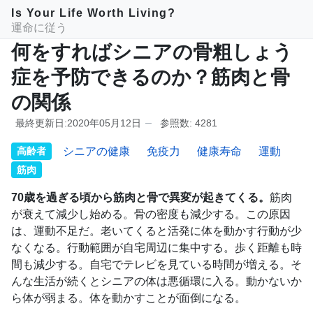
Is Your Life Worth Living?
運命に従う
何をすればシニアの骨粗しょう
症を予防できるのか？筋肉と骨
の関係
最終更新日:2020年05月12日
参照数: 4281
高齢者
シニアの健康
免疫力
健康寿命
運動
筋肉
70歳を過ぎる頃から筋肉と骨で異変が起きてくる。
筋肉
が衰えて減少し始める。骨の密度も減少する。この原因
は、運動不足だ。老いてくると活発に体を動かす行動が少
なくなる。行動範囲が自宅周辺に集中する。歩く距離も時
間も減少する。自宅でテレビを見ている時間が増える。そ
んな生活が続くとシニアの体は悪循環に入る。動かないか
ら体が弱まる。体を動かすことが面倒になる。