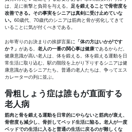
は、足に衝撃と負荷を与える。
足を鍛えることで骨密度を
改善できる。その事実をシニアは真剣に受け止めていな
い。
60歳代、70歳代のシニアは筋肉と骨が劣化してきて
いることに気が付くべきである。
お年寄りのお決まりの挨拶言葉に
「体の方はいかがです
か？」
がある。
老人の一番の関心事は健康
であるからだ。
健康意識が高い老人は、体を鍛える。体を鍛える運動を日
常生活に取り込む。駅の階段を上がり下りするシニアは健
康意識があるシニアたち。普通の老人たちは、争ってエス
カレーターの列に並ぶ。
骨粗しょう症は誰もが直面する
老人病
筋肉と骨を鍛える運動を日常的にやらないと筋肉が衰え、
骨密度も減少し、骨折してベッド生活に陥る。老人が一度
ベッドでの生活に入ると普通の生活に戻るのが難しくな