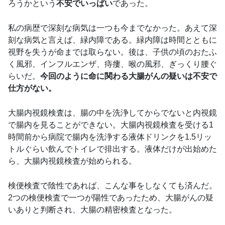
ろうかという
不安でいっぱい
であった。
私の病歴で深刻な病気は一つも今までなかった。あえて深
刻な病気と言えば、緑内障である。緑内障は時間とともに
視野を失うが命までは取らない。後は、子供の頃のおたふ
く風邪、インフルエンザ、痔瘻、喉の風邪、ぎっくり腰ぐ
らいだ。
今回のように命に関わる大腸がんの疑いは不安で
仕方がない。
大腸内視鏡検査は、腸の中を洗浄してからでないと内視鏡
で腸内を見ることができない。大腸内視鏡検査を受ける1
時間前から病院で腸内を洗浄する液体ドリンクを1.5リッ
トルぐらい飲んでトイレで排出する。液体だけが出始めた
ら、大腸内視鏡検査が始められる。
検便検査で陰性であれば、こんな事をしなくても済んだ。
2つの検便検査で一つが陽性であったため、大腸がんの疑
いありと判断され、大腸の精密検査となった。