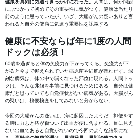
健康を真剣に気遣うきっかけになった。
人間は、何か問題
にぶつかって初めてその重要性に気がつく。健康は当たり
前のように思っていたが、いざ、大腸がんの疑いありと言
われると自分の健康に気遣う重要性を認識する。
健康に不安ならば年に1度の人間
ドックは必須！
60歳を過ぎると体の免疫力が下がってくる。免疫力が下
がると今まで抑えられていた病原菌や細胞が暴れだす。深
刻な病気は、体の中で弱くなった部位に現れる。人間ドッ
クは、そんな兆候を事前に見つけるためにある。自分は健
康だと思っていても自覚症状がない病気がある。大腸がん
の疑いは、検便検査をしてみないと分からない。
今回の大腸がんの疑いは、痔に起因したようだ。排便をす
る時に力むと痔が傷ついて出血が便に含まれる。目に見え
ない出血であると自覚がないので今回のような結果にな
る。
高齢者の健康管理は、早期発見、早期治療である。