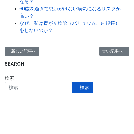
なる？
60歳を過ぎて思いがけない病気になるリスクが
高い？
なぜ、私は胃がん検診（バリュウム、内視鏡）
をしないのか？
前の記事へ: コロナワクチン接種、早い者勝ち、公平でないがしか
次の記事へ: 運
新しい記事へ
古い記事へ
SEARCH
検索
検索