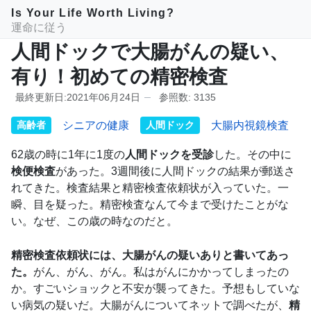
Is Your Life Worth Living?
運命に従う
人間ドックで大腸がんの疑い、
有り！初めての精密検査
最終更新日:2021年06月24日
参照数: 3135
高齢者
シニアの健康
人間ドック
大腸内視鏡検査
62歳の時に1年に1度の
人間ドックを受診
した。その中に
検便検査
があった。3週間後に人間ドックの結果が郵送さ
れてきた。検査結果と精密検査依頼状が入っていた。一
瞬、目を疑った。精密検査なんて今まで受けたことがな
い。なぜ、この歳の時なのだと。
精密検査依頼状には、大腸がんの疑いありと書いてあっ
た。
がん、がん、がん。私はがんにかかってしまったの
か。すごいショックと不安が襲ってきた。予想もしていな
い病気の疑いだ。大腸がんについてネットで調べたが、
精