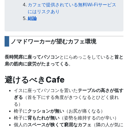
カフェで提供されている無料Wi-Fiサービス
にはリスクあり
結論
ノマドワーカーが望むカフェ環境
長時間席に座ってパソコン
とにらめっこをしていると
首と
肩の筋肉に疲労がたまってくる
。
避けるべきCafe
イスに座ってパソコンを置いた
テーブルの高さが低す
ぎる
（首を下にする角度がきつくなるとひどく疲れ
る）
椅子に
クッションが無い
（お尻が痛くなる）
椅子に
背もたれが無い
（姿勢を維持するのが辛い）
個人の
スペースが狭くて窮屈なカフェ
（隣の人が気に