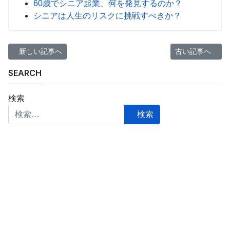
60歳でシニア起業、何を発見するのか？
シニアは人生のリスクに挑戦すべきか？
前の記事へ: 65歳シニア自営業者の新型コロナウイルス感染リスク
次の記事へ: リ
新しい記事へ
古い記事へ
SEARCH
検索
検索