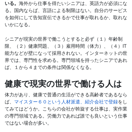
いる。
海外から仕事を得たいシニアは、英語力が必須にな
る。国内ならば、言語による制限はない。自分のサービス
を如何にして告知宣伝できるかで仕事が取れるか、取れな
いかになる。
シニアが現実の世界で働こうとすると必ず（１）年齢制
限、（２）健康問題、（３）雇用時間（体力）、（４）IT
能力などが壁になって採用されない。インターネットの世
界では、専門性を求める。専門領域を持ったシニアであれ
ば、１から４までの条件は関係なくなる。
健康で現実の世界で働ける人は
体力があり、健康で普通の生活ができる高齢者であるなら
ば、
マイスター６０という人材派遣、紹介会社で登録
をし
てみてはどうか。こちらの会社が斡旋する仕事は、実作業
の専門領域である。労働力であれば誰でも良いという仕事
ではない場合が多い。