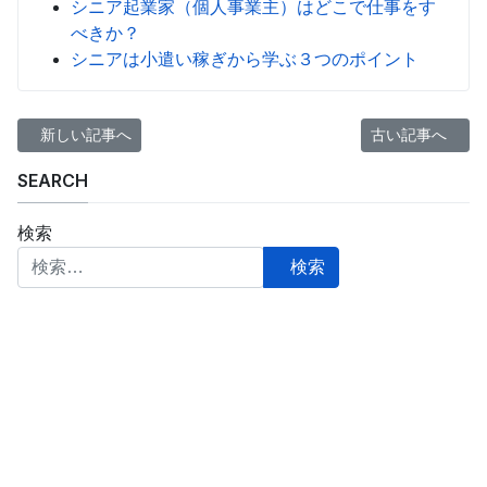
シニア起業家（個人事業主）はどこで仕事をす
べきか？
シニアは小遣い稼ぎから学ぶ３つのポイント
前の記事へ: 60歳代シニアの起業、何を先に経験すべきか？
次の記事へ: 6
新しい記事へ
古い記事へ
SEARCH
検索
検索