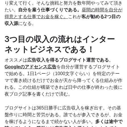
り変えて行く。そんな挑戦と努力を数年間やってみて頂き
たい。
自分を雇う仕事づくりである。
昼間の時間を自分が
得意とする仕事でお金を稼ぐ。
これが
私が勧める2つ目の
収入源
になる。
3つ目の収入の流れはインター
ネットビジネスである！
オススメは
広告収入を得るブログサイト運営である
。
Googleのアドセンス広告
を自分が運営するブログサイト
で始める。1日1ページ（1000文字ぐらい）を特定のテー
マで書き続けるだけでお金が天から降ってくる仕組みが作
れる。この仕組が構築できれば日中の仕事が終わった後に
夜ブログ記事を書くだけで済む。
ブログサイトは365日勝手に広告収入を稼ぎ出す。その基
盤作りに時間と苦労がある。誰でもが参入できるが、お金
を稼げるようになるまで続かない人が多い。
多くは途中で