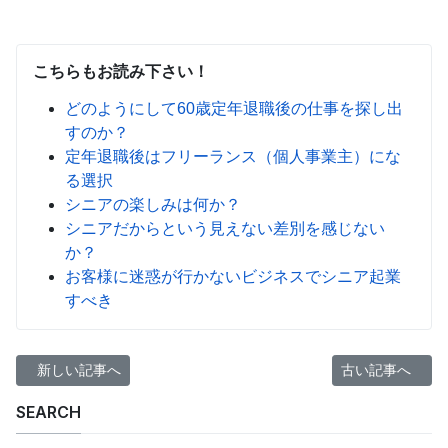
こちらもお読み下さい！
どのようにして60歳定年退職後の仕事を探し出
すのか？
定年退職後はフリーランス（個人事業主）にな
る選択
シニアの楽しみは何か？
シニアだからという見えない差別を感じない
か？
お客様に迷惑が行かないビジネスでシニア起業
すべき
前の記事へ: 貧困、孤立の下流老人・シニアになるリスク
次の記事へ: 雇
新しい記事へ
古い記事へ
SEARCH