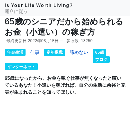
Is Your Life Worth Living?
運命に従う
65歳のシニアだから始められる
お金（小遣い）の稼ぎ方
最終更新日:2022年06月15日
参照数: 13250
年金生活
仕事
定年退職
諦めない
65歳
ブログ
インターネット
65歳になったから、お金を稼ぐ仕事が無くなったと嘆い
ているあなた！小遣いを稼げれば、自分の生活に余裕と充
実が生まれることを知ってほしい。