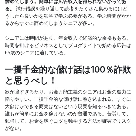
諦めてしまう。簡単には広告収入を得られないからであ
る。
試行錯誤を繰り返して読者をたくさん集めるにはど
うしたら良いかを独学で学ぶ必要がある。学ぶ時間がかか
るからすぐに辞めてしまうシニアが多い。
シニアには時間があり、年金収入で経済的な余裕もある。
時間を掛けるビジネスとしてブログサイトで始める広告は
65歳のシニアに適している。
一攫千金的な儲け話は100％詐欺
と思うべし！
欲が強すぎるたり、お金万能主義のシニアはお金の魔力に
陥りやすい。一攫千金的な儲け話に巻き込まれる。すぐに
大儲けができる商売はないという現実を知るべきである。
誰もが簡単にお金を稼げないのが普通である。苦労して、
勉強して、お金を稼ぐコツを独学する方法が確実でリスク
がない。